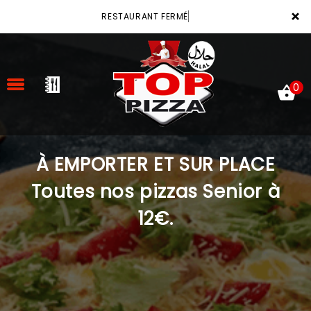
×
RESTAURANT FERMÉ
0
À EMPORTER ET SUR PLACE
ACCUEIL
Toutes nos pizzas Senior à
LA CARTE
12€.
VOTRE COMPTE
NOTRE RESTAURANT
VOS AVIS
MENTIONS LÉGALES