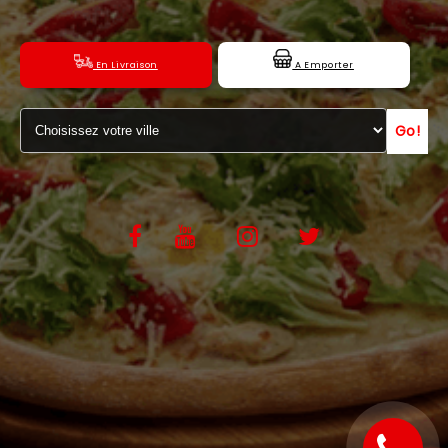
C.G.V
En Livraison
A Emporter
Go!