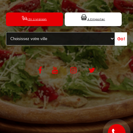
C.G.V
En Livraison
A Emporter
Go!