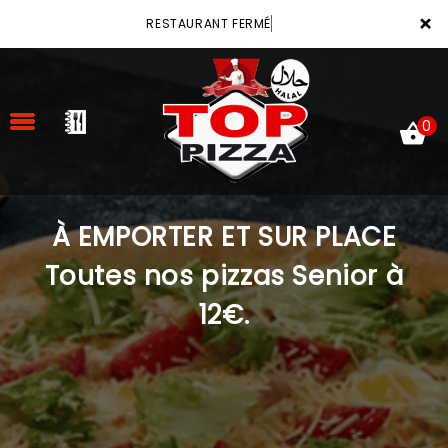
×
RESTAURANT FERMÉ
0
À EMPORTER ET SUR PLACE
ACCUEIL
Toutes nos pizzas Senior à
LA CARTE
12€.
VOTRE COMPTE
NOTRE RESTAURANT
VOS AVIS
MENTIONS LÉGALES