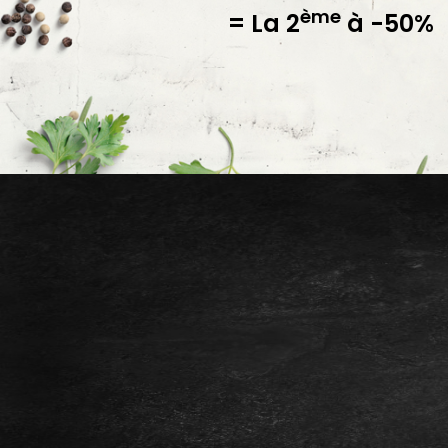
ème
= La 2
à -50%