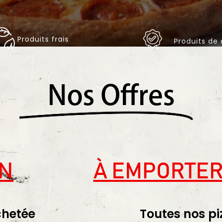
Produits frais
Produits de 
Nos Offres
ON
À EMPORTER
chetée
Toutes nos pi