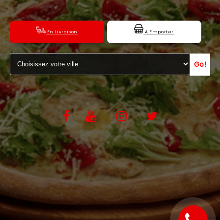
C.G.V
En Livraison
A Emporter
Go!