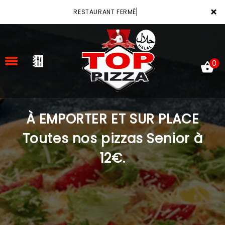
×
RESTAURANT FERMÉ
0
À EMPORTER ET SUR PLACE
ACCUEIL
Toutes nos pizzas Senior à
LA CARTE
12€.
VOTRE COMPTE
NOTRE RESTAURANT
VOS AVIS
MENTIONS LÉGALES