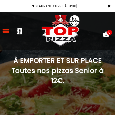
×
RESTAURANT OUVRE À 18:00
0
À EMPORTER ET SUR PLACE
ACCUEIL
Toutes nos pizzas Senior à
LA CARTE
12€.
VOTRE COMPTE
NOTRE RESTAURANT
VOS AVIS
MENTIONS LÉGALES