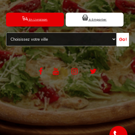
C.G.V
En Livraison
A Emporter
Go!