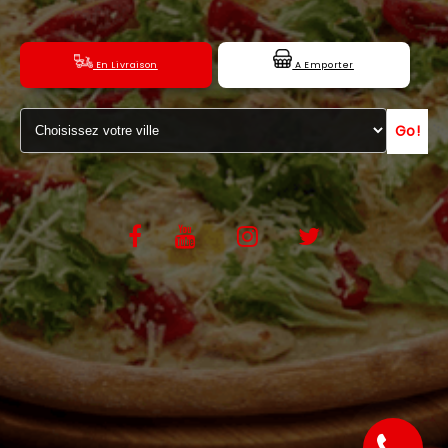
C.G.V
En Livraison
A Emporter
Go!