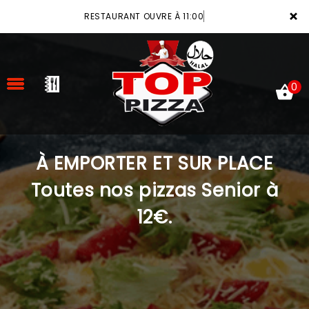
×
RESTAURANT OUVRE À 11:00
0
À EMPORTER ET SUR PLACE
ACCUEIL
Toutes nos pizzas Senior à
LA CARTE
12€.
VOTRE COMPTE
NOTRE RESTAURANT
VOS AVIS
MENTIONS LÉGALES