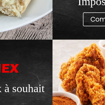
Imposs
Com
MEX
x à souhait