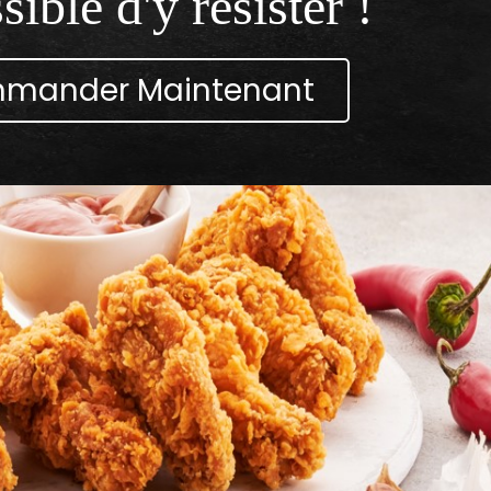
ible d'y résister !
mander Maintenant