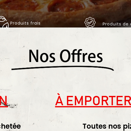
Produits frais
Produits de 
Nos Offres
ON
À EMPORTER
chetée
Toutes nos pi