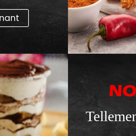
nant
NO
Tellemen