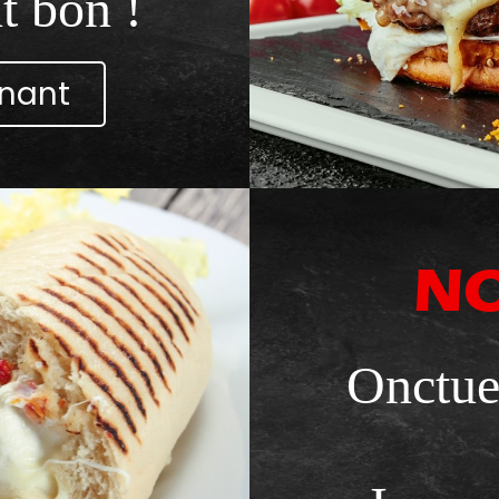
t bon !
nant
NO
Onctue