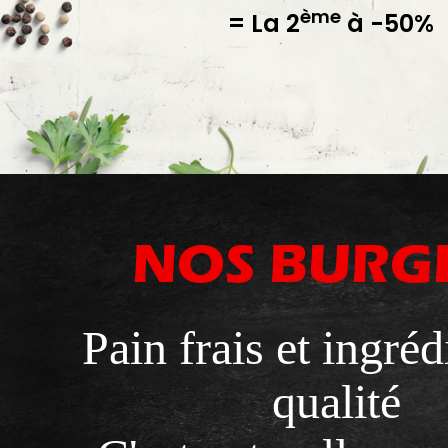
ème
= La 2
à -50%
NOS BURG
Pain frais et ingréd
qualité