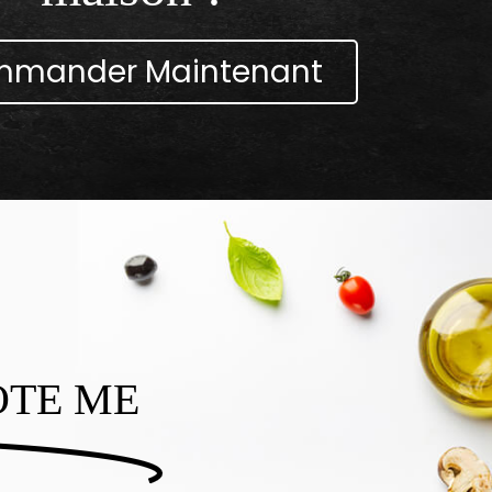
mander Maintenant
OTE ME