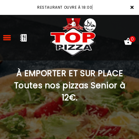
×
RESTAURANT OUVRE À 18:00
0
À EMPORTER ET SUR PLACE
ACCUEIL
Toutes nos pizzas Senior à
LA CARTE
12€.
VOTRE COMPTE
NOTRE RESTAURANT
VOS AVIS
MENTIONS LÉGALES