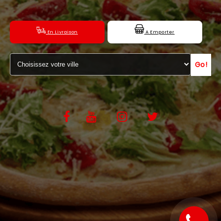
C.G.V
En Livraison
A Emporter
Go!