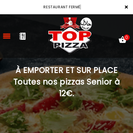
×
RESTAURANT FERMÉ
0
À EMPORTER ET SUR PLACE
ACCUEIL
Toutes nos pizzas Senior à
LA CARTE
12€.
VOTRE COMPTE
NOTRE RESTAURANT
VOS AVIS
MENTIONS LÉGALES