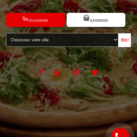
C.G.V
En Livraison
A Emporter
Go!